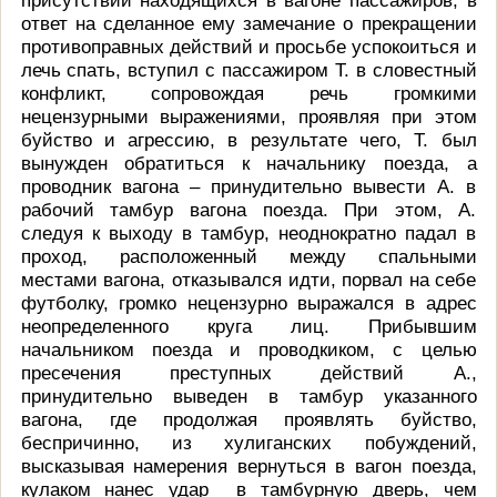
ответ на сделанное ему замечание о прекращении
противоправных действий и просьбе успокоиться и
лечь спать, вступил с пассажиром Т. в словестный
конфликт, сопровождая речь громкими
нецензурными выражениями, проявляя при этом
буйство и агрессию, в результате чего, Т. был
вынужден обратиться к начальнику поезда, а
проводник вагона – принудительно вывести А. в
рабочий тамбур вагона поезда. При этом, А.
следуя к выходу в тамбур, неоднократно падал в
проход, расположенный между спальными
местами вагона, отказывался идти, порвал на себе
футболку, громко нецензурно выражался в адрес
неопределенного круга лиц. Прибывшим
начальником поезда и проводкиком, с целью
пресечения преступных действий А.,
принудительно выведен в тамбур указанного
вагона, где продолжая проявлять буйство,
беспричинно, из хулиганских побуждений,
высказывая намерения вернуться в вагон поезда,
кулаком нанес удар в тамбурную дверь, чем