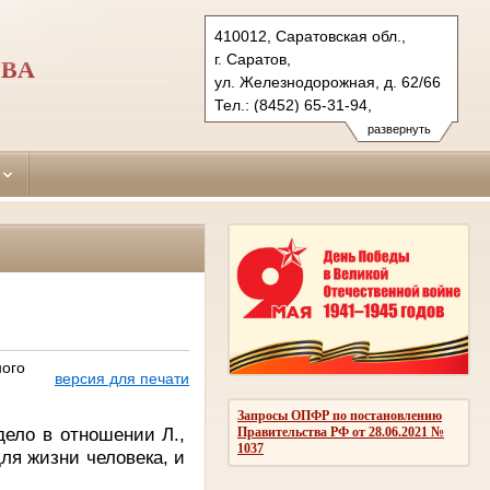
410012, Саратовская обл.,
г. Саратов,
ОВА
ул. Железнодорожная, д. 62/66
Тел.: (8452) 65-31-94,
(8452) 65-32-25, (8452) 65-32-
развернуть
07
kirovsky.sar@sudrf.ru
ного
версия для печати
Запросы ОПФР по постановлению
 дело в отношении
Л.,
Правительства РФ от 28.06.2021 №
1037
ля жизни человека, и