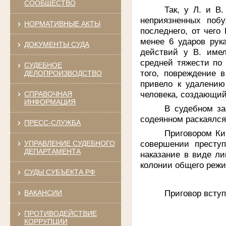
СООБЩЕСТВО
Так, у Л.
и В.
неприязненных поб
НОРМАТИВНЫЕ АКТЫ
последнего, от чего
менее 6 ударов рук
ДОКУМЕНТЫ СУДА
действий у В. имел
средней тяжести по 
СУДЕБНОЕ
того, повреждение 
ДЕЛОПРОИЗВОДСТВО
привело к удалению
человека, создающий
СПРАВОЧНАЯ
ИНФОРМАЦИЯ
В судебном за
содеянном раскаялся
ПРЕСС-СЛУЖБА
Приговором Кир
совершении преступ
УПРАВЛЕНИЕ СУДЕБНОГО
ДЕПАРТАМЕНТА
наказание в виде
ли
колонии общего режи
СУДЫ СУБЪЕКТА РФ
Приговор вступ
ВАКАНСИИ
ПРОТИВОДЕЙСТВИЕ
КОРРУПЦИИ