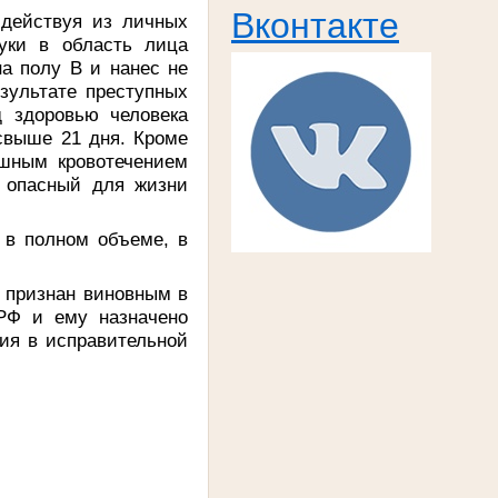
Вконтакте
 действуя из личных
уки в область лица
на полу В и нанес не
зультате преступных
д здоровью человека
 свыше 21 дня. Кроме
юшным кровотечением
, опасный для жизни
 в полном объеме, в
., признан виновным в
 РФ и ему назначено
ия в исправительной