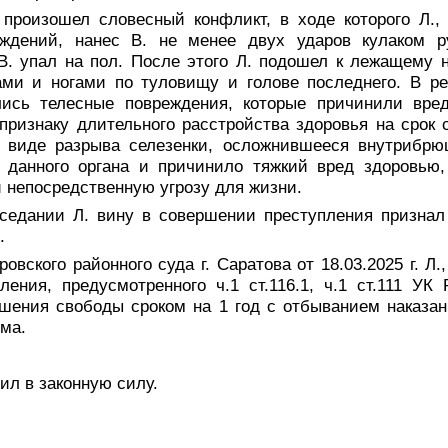
 произошел словесный конфликт, в ходе которого Л.,
уждений, нанес В. не менее двух ударов кулаком р
 В. упал на пол. После этого Л. подошел к лежащему 
ами и ногами по туловищу и голове последнего. В ре
ись телесные повреждения, которые причинили вре
признаку длительного расстройства здоровья на срок
в виде разрыва селезенки, осложнившееся внутрибр
 данного органа и причинило тяжкий вред здоровью
 непосредственную угрозу для жизни.
седании Л. вину в совершении преступления признал
.
овского районного суда г. Саратова от 18.03.2025 г. Л
ления, предусмотренного ч.1 ст.116.1, ч.1 ст.111 УК
шения свободы сроком на 1 год с отбыванием наказан
ма.
ил в законную силу.