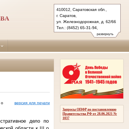
410012, Саратовская обл.,
г. Саратов,
ОВА
ул. Железнодорожная, д. 62/66
Тел.: (8452) 65-31-94,
(8452) 65-32-25, (8452) 65-32-
развернуть
07
kirovsky.sar@sudrf.ru
 о
версия для печати
Запросы ОПФР по постановлению
Правительства РФ от 28.06.2021 №
1037
стративное дело по
вской области к Ш о